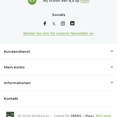
9,5
Wij scoren een
9,5
op
Kiyoh
Socials
Melden Sie sich für unseren Newsletter an
Kundendienst
Mein Konto
Informationen
Kontakt
© 2026 Mingtea bv - Theme By
DMWS
x
Plus+
RSS feed