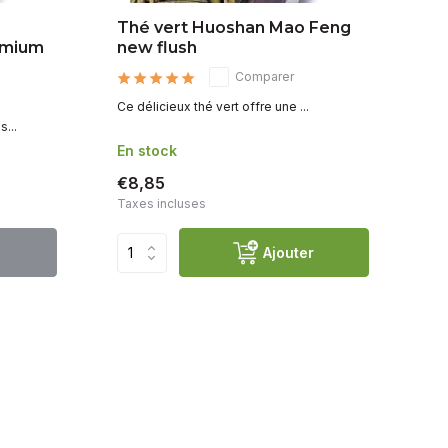
Thé vert Huoshan Mao Feng
Th
emium
new flush
fl
Comparer
Ce délicieux thé vert offre une ...
Thé
...
En stock
En
€8,85
€
Taxes incluses
Ta
Ajouter