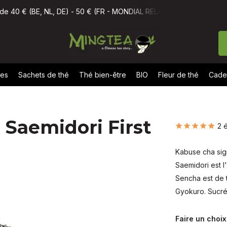
(FR - MONDIAL RELAY)
Commandé avant 11h, livré demain
No
nes
Sachets de thé
Thé bien-être
BIO
Fleur de thé
Cade
 Saemidori First
2 
Kabuse cha sign
Saemidori est 
Sencha est de t
Gyokuro. Sucré 
Faire un choix