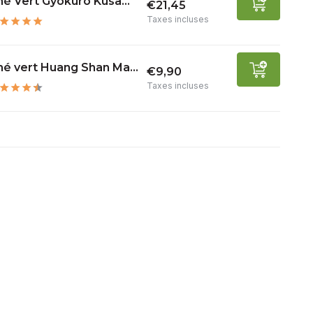
é Vert Gyokuro Kusa...
€21,45
Taxes incluses
é vert Huang Shan Ma...
€9,90
Taxes incluses