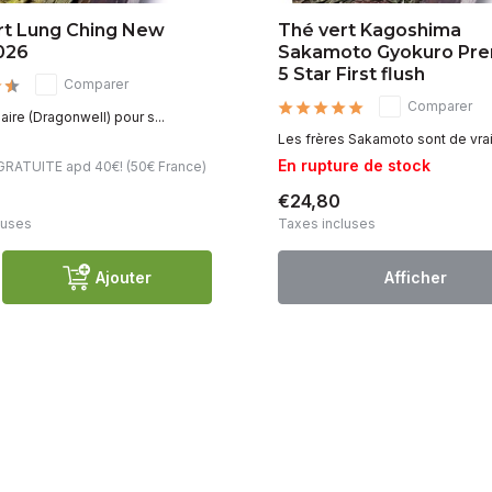
rt Lung Ching New
Thé vert Kagoshima
2026
Sakamoto Gyokuro Pr
5 Star First flush
Comparer
Comparer
ire (Dragonwell) pour s...
Les frères Sakamoto sont de vrais
k
En rupture de stock
 GRATUITE apd 40€! (50€ France)
€24,80
luses
Taxes incluses
Ajouter
Afficher