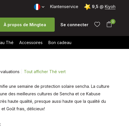
te: 9,5/10 (+1700 avis)
Klantenservice
Livraison gratuite à partir de 40 € (B
9,5
@
Kiyoh
0
À propos de Mingtea
Se connecter
au Thé
Accessoires
Bon cadeau
évaluations
Tout afficher Thé vert
S'inscrire
ifie une semaine de protection solaire sencha. La culture
S'inscrire
l'une des meilleures cultures de Sencha et ce Kabuse
rès haute qualité, presque aussi haute que la qualité du
et Goût frais, délicieux!
: