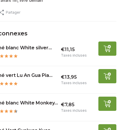
ant 11h, livré demain
Partager
 connexes
é blanc White silver...
€11,15
Taxes incluses
é vert Lu An Gua Pia...
€13,95
Taxes incluses
hé blanc White Monkey...
€7,85
Taxes incluses