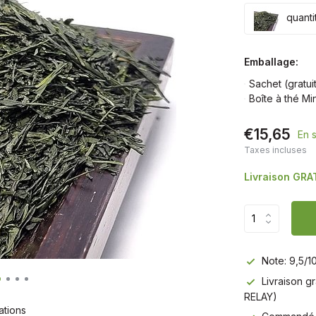
quanti
Emballage:
Sachet (gratui
Boîte à thé M
€15,65
En 
Taxes incluses
Livraison GRA
Note: 9,5/1
Livraison g
RELAY)
ations