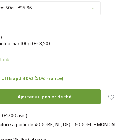
té: 50g - €15,65
t)
ingtea max.100g (+€3,20)
stock
TUITE apd 40€! (50€ France)
Ajouter au panier de thé
0 (+1700 avis)
ratuite à partir de 40 € (BE, NL, DE) - 50 € (FR - MONDIAL