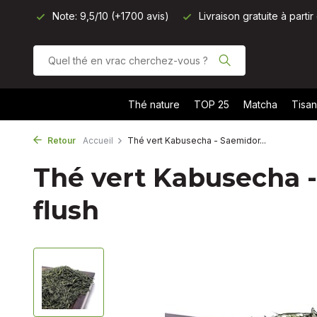
avis)
Livraison gratuite à partir de 40 € (BE, NL, DE) - 50 € 
Thé nature
TOP 25
Matcha
Tisa
Retour
Accueil
Thé vert Kabusecha - Saemidor...
Thé vert Kabusecha -
flush