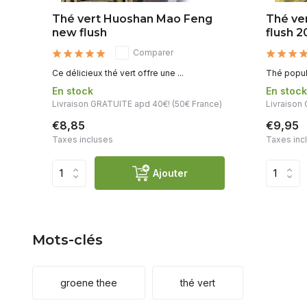
Thé vert Huoshan Mao Feng
Thé ve
m
new flush
flush 
Comparer
Ce délicieux thé vert offre une ...
Thé popula
En stock
En stoc
Livraison GRATUITE apd 40€! (50€ France)
Livraison
€8,85
€9,95
Taxes incluses
Taxes inc
Ajouter
Mots-clés
groene thee
thé vert