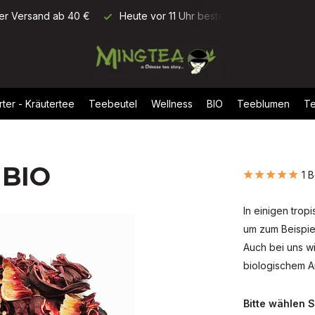
ellt, morgen geliefert
Bewertung: 9,5/10 (+1700 Rezensionen)
rter - Kräutertee
Teebeutel
Wellness
BIO
Teeblumen
Te
 BIO
1 
In einigen tro
um zum Beispie
Auch bei uns w
biologischem 
Bitte wählen S