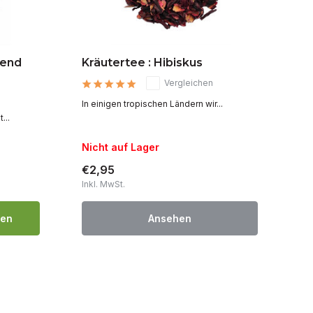
bend
Kräutertee : Hibiskus
Kr
Vergleichen
In einigen tropischen Ländern wir...
Neu
...
Nicht auf Lager
Au
€2,95
€
Inkl. MwSt.
Ink
gen
Ansehen