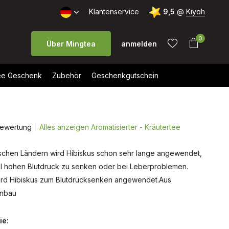
Kostenloser Versand ab 40 €
Klantenservice
9,5
@
Kiyoh
0
Über Mingtea
anmelden
e Geschenk
Zubehör
Geschenkgutschein
Bewertung
Alles anzeigen Aromatisierter - Kräutertee
Benutzerkonto
Benutzerkonto
anlegen
anlegen
pischen Ländern wird Hibiskus schon sehr lange angewendet,
l hohen Blutdruck zu senken oder bei Leberproblemen.
ird Hibiskus zum Blutdrucksenken angewendet.Aus
Anbau
ie: