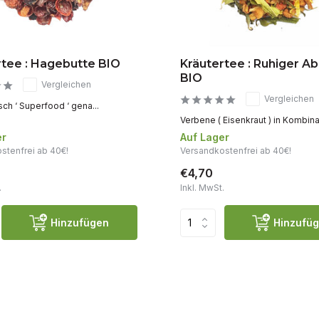
rtee : Hagebutte BIO
Kräutertee : Ruhiger A
BIO
Vergleichen
Vergleichen
ch ‘ Superfood ‘ gena...
Verbene ( Eisenkraut ) in Kombinat
er
Auf Lager
stenfrei ab 40€!
Versandkostenfrei ab 40€!
€4,70
.
Inkl. MwSt.
Hinzufügen
Hinzufü