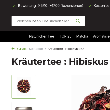
onen)
Kostenloser Versand ab 40 €
Heute vor 11 Uhr best
Natürlicher Tee
TOP 25
Matcha
Aromatisie
Zurück
Startseite
Kräutertee : Hibiskus BIO
Kräutertee : Hibiskus