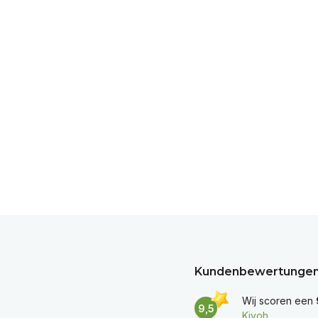
Kundenbewertunge
Wij scoren een
9,5
Kiyoh