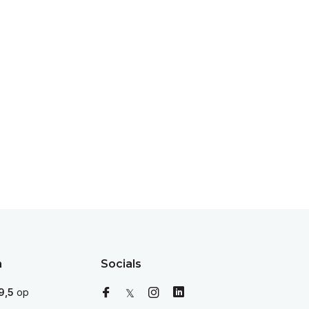
n
Socials
9,5
op