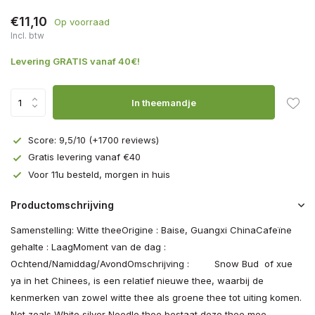
€11,10
Op voorraad
Incl. btw
Levering GRATIS vanaf 40€!
In theemandje
Score: 9,5/10 (+1700 reviews)
Gratis levering vanaf €40
Voor 11u besteld, morgen in huis
Productomschrijving
Samenstelling: Witte theeOrigine : Baise, Guangxi ChinaCafeïne
gehalte : LaagMoment van de dag :
Ochtend/Namiddag/AvondOmschrijving : ­­ Snow Bud of xue
ya in het Chinees, is een relatief nieuwe thee, waarbij de
kenmerken van zowel witte thee als groene thee tot uiting komen.
Net zoals White silver Needle thee bestaat deze thee mee...