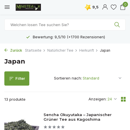
0
9,5
Kostenloser Versand ab 40 €
Zurück
Startseite
Natürlicher Tee
Herkunft
Japan
Japan
Sortieren nach:
Filter
Anzeigen:
13 produkte
Sencha Okuyutaka – Japanischer
Grüner Tee aus Kagoshima